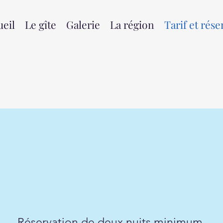
ueil
Le gîte
Galerie
La région
Tarif et rése
Réservation de deux nuits minimum,